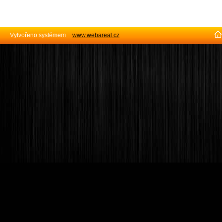
Vytvořeno systémem
www.webareal.cz