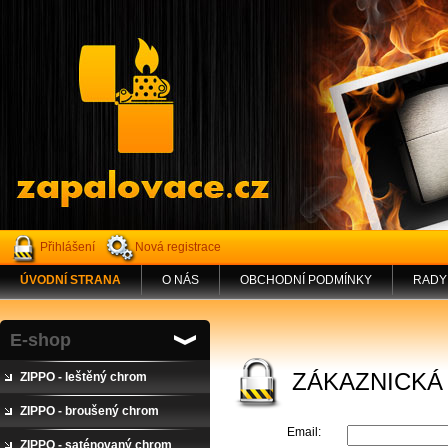
Přihlášení
Nová registrace
ÚVODNÍ STRANA
O NÁS
OBCHODNÍ PODMÍNKY
RADY
E-shop
ZÁKAZNICKÁ
ZIPPO - leštěný chrom
ZIPPO - broušený chrom
Email:
ZIPPO - saténovaný chrom